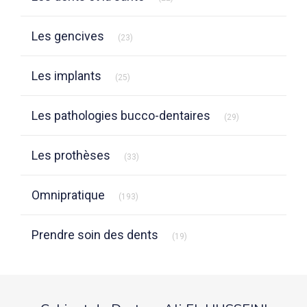
Articles Count
Les gencives
(23)
Articles Count
Les implants
(25)
Articles Count
Les pathologies bucco-dentaires
(29)
Articles Count
Les prothèses
(33)
Articles Count
Omnipratique
(193)
Articles Count
Prendre soin des dents
(19)