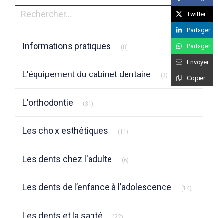
Rechercher
Twitter
Partager
Articles Count
Informations pratiques
Partager
(8)
Envoyer
Articles Count
L'équipement du cabinet dentaire
(3)
Copier
Articles Count
L'orthodontie
(31)
Articles Count
Les choix esthétiques
(11)
Articles Count
Les dents chez l'adulte
(6)
Articles 
Les dents de l’enfance à l’adolescence
(14)
Articles Count
Les dents et la santé
(22)