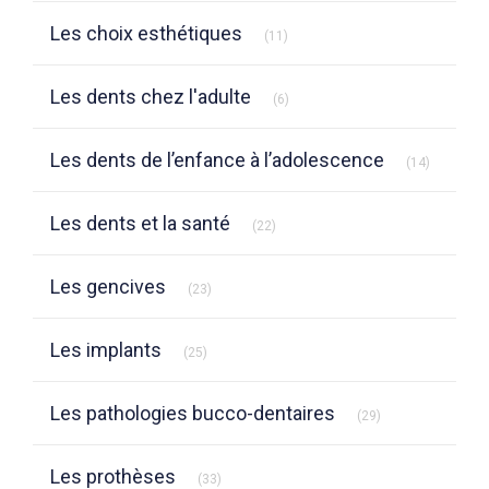
Articles Count
Les choix esthétiques
(11)
Articles Count
Les dents chez l'adulte
(6)
Articles 
Les dents de l’enfance à l’adolescence
(14)
Articles Count
Les dents et la santé
(22)
Articles Count
Les gencives
(23)
Articles Count
Les implants
(25)
Articles Count
Les pathologies bucco-dentaires
(29)
Articles Count
Les prothèses
(33)